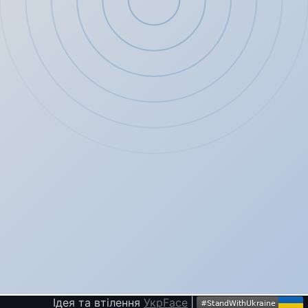
Ідея та втілення
УкрFace
|